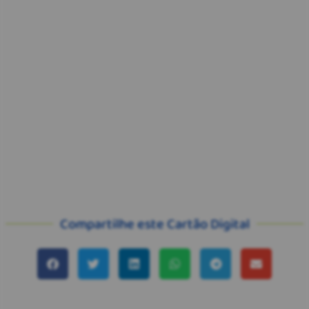
Compartilhe este Cartão Digital