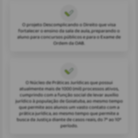
O projeto Descomplicando o Direito que visa
fortalecer o ensino da sala de aula, preparando o
aluno para concursos públicos e para o Exame de
Ordem da OAB.
O Núcleo de Práticas Jurídicas que possui
atualmente mais de 1000 (mil) processos ativos,
cumprindo com a função social de levar auxílio
jurídico à população de Goiatuba, ao mesmo tempo
que permite aos alunos um vasto contato com a
prática jurídica, ao mesmo tempo que permite a
busca da Justiça diante de casos reais, do 7º ao 10º
período.