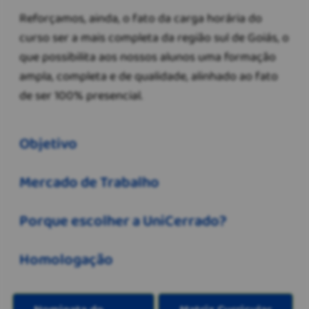
Reforçamos, ainda, o fato da carga horária do
curso ser a mais completa da região sul de Goiás, o
que possibilita aos nossos alunos uma formação
ampla, completa e de qualidade, alinhado ao fato
de ser 100% presencial.
Objetivo
Mercado de Trabalho
Porque escolher a UniCerrado?
Homologação