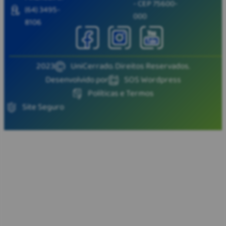
- CEP 75600-
(64) 3495-
000
8106
2023
UniCerrado. Direitos Reservados.
Desenvolvido por
SOS Wordpress
Políticas e Termos
Site Seguro