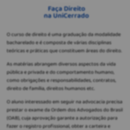
Faça Direito
na UniCerrado
O curso de direito é uma graduação da modalidade
bacharelado e é composta de várias disciplinas
teóricas e práticas que constituem áreas do direito.
As matérias abrangem diversos aspectos da vida
pública e privada e do comportamento humano,
como obrigações e responsabilidades, contratos,
direito de família, direitos humanos etc.
O aluno interessado em seguir na advocacia precisa
prestar o exame da Ordem dos Advogados do Brasil
(OAB), cuja aprovação garante a autorização para
fazer o registro profissional, obter a carteira e