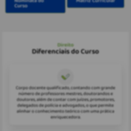
Nominata do
Matriz Curricular
Curso
Direito
Diferenciais do Curso
Corpo docente qualificado, contando com grande
número de professores mestres, doutorandos e
doutores, além de contar com juízes, promotores,
delegados de polícia e advogados, o que permite
alinhar o conhecimento teórico com uma prática
enriquecedora.