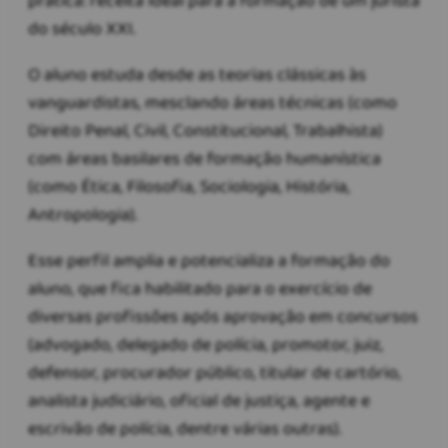
prática: receita ideal para a formação de um jurista
do século XXI.
O aluno estuda desde as teorias clássicas às
vanguardistas, mesclando áreas técnicas (como
Direito Penal, Civil, Constitucional, Trabalhista)
com áreas basilares de formação humanística
(como Ética, Filosofia, Sociologia, História,
Antropologia).
Esse perfil amplia e potencializa a formação do
aluno, que fica habilitado para o exercício de
diversas profissões após aprovação em concursos
(advogado, delegado de polícia, promotor, juiz,
defensor, procurador público, titular de cartório,
analista judiciário, oficial de justiça, agente e
escrivão de polícia, dentre várias outras).