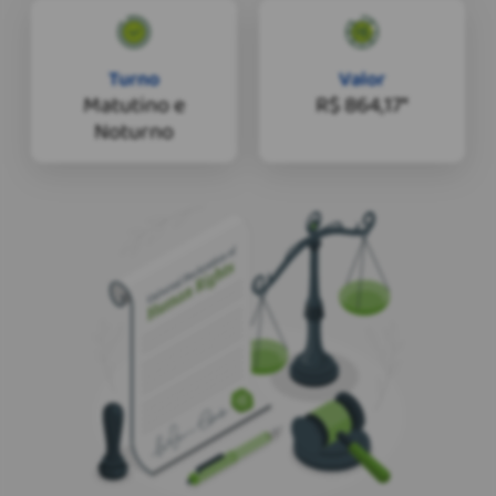
Turno
Valor
Matutino e
R$ 864,17*
Noturno