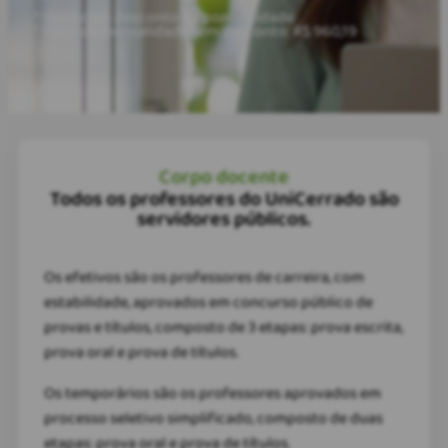
* Valor com desconto de pontualidade.
* Valor da mensalidade sem desconto: R$ 960,19
Corpo docente
Todos os professores do UniCerrado são
servidores públicos.
Os efetivos são os professores de carreira, com
estabilidade, aprovados em concurso público de
provas e títulos, composto de 3 etapas: prova escrita,
prova oral e prova de títulos.
Os temporários são os professores aprovados em
processo seletivo simplificado, composto de duas
etapas: prova oral e prova de títulos.