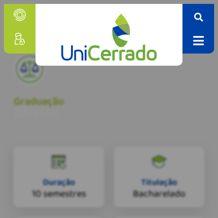
Graduação
Direito
Duração
Titulação
10 semestres
Bacharelado