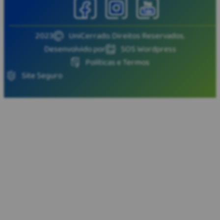
2023
UniCerrado. Direitos Reservados.
Desenvolvido por
SOS Wordpress
Políticas e Termos
Site Seguro