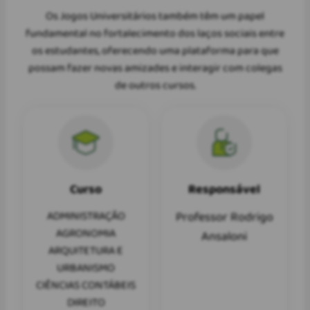
Os Jogos Universitários também têm um papel
fundamental no fortalecimento dos laços sociais entre
os estudantes, oferecendo uma plataforma para que
possam fazer novas amizades e interagir com colegas
de outros cursos.
Curso
Responsável
ADMINISTRAÇÃO
Professor Rodrigo
AGRONOMIA
Ansaloni
ARQUITETURA E
URBANISMO
CIÊNCIAS CONTÁBEIS
DIREITO