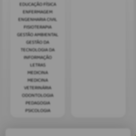
EDUCAÇÃO FÍSICA
ENFERMAGEM
ENGENHARIA CIVIL
FISIOTERAPIA
GESTÃO AMBIENTAL
GESTÃO DA
TECNOLOGIA DA
INFORMAÇÃO
LETRAS
MEDICINA
MEDICINA
VETERINÁRIA
ODONTOLOGIA
PEDAGOGIA
PSICOLOGIA