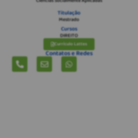
Ciências Socialmente Aplicadas
Titulação
Mestrado
Cursos
DIREITO
Currículo Lattes
Contatos e Redes