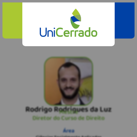
Rodrigo Rodrigues da Luz
Mestre
Diretor do Curso de Direito
Área