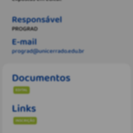
Responsável
PROGRAD
E-mail
prograd@unicerrado.edu.br
Documentos
EDITAL
Links
INSCRIÇÃO