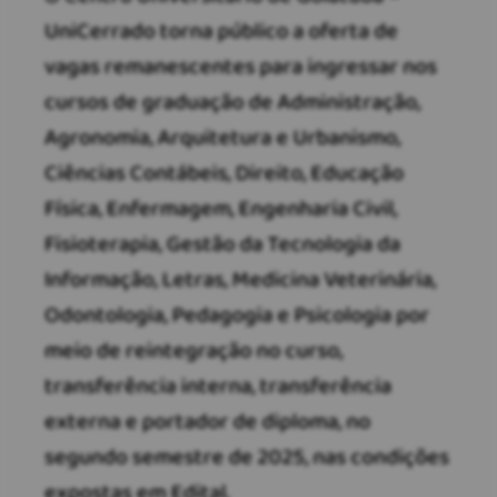
UniCerrado torna público a oferta de
vagas remanescentes para ingressar nos
cursos de graduação de Administração,
Agronomia, Arquitetura e Urbanismo,
Ciências Contábeis, Direito, Educação
Física, Enfermagem, Engenharia Civil,
Fisioterapia, Gestão da Tecnologia da
Informação, Letras, Medicina Veterinária,
Odontologia, Pedagogia e Psicologia por
meio de reintegração no curso,
transferência interna, transferência
externa e portador de diploma, no
segundo semestre de 2025, nas condições
expostas em Edital.