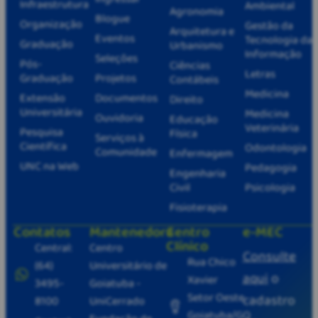
Infraestrutura
Ambiental
Agronomia
Blogue
Organização
Gestão da
Arquitetura e
Eventos
Tecnologia da
Graduação
Urbanismo
Informação
Seleções
Pós-
Ciências
Letras
Graduação
Projetos
Contábeis
Medicina
Extensão
Documentos
Direito
Universitária
Medicina
Ouvidoria
Educação
Veterinária
Pesquisa
Física
Serviços à
Científica
Odontologia
Comunidade
Enfermagem
UNC na Web
Pedagogia
Engenharia
Civil
Psicologia
Fisioterapia
Contatos
Mantenedora
Centro
e-MEC
Clínico
Central:
Centro
Consulte
Rua Chico
(64)
Universitário de
aqui
o
Xavier
3495-
Goiatuba -
Setor Oeste
cadastro
8100
UniCerrado
Goiatuba/GO