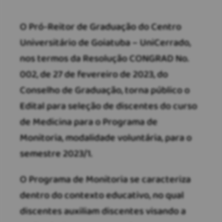
O Pró-Reitor de Graduação do Centro
Universitário de Goiatuba – UniCerrado,
nos termos da Resolução CONGRAD No.
002, de 27 de fevereiro de 2023, do
Conselho de Graduação, torna público o
Edital para seleção de discentes do curso
de Medicina para o Programa de
Monitoria, modalidade voluntária, para o
semestre 2023/1.
O Programa de Monitoria se caracteriza
dentro do contexto educativo, no qual
discentes auxiliam discentes visando a