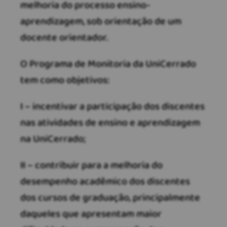
melhoria do processo ensino-
aprendizagem, sob orientação de um
docente orientador.
O Programa de Monitoria da UniCerrado
tem como objetivos:
I – incentivar a participação dos discentes
nas atividades de ensino e aprendizagem
na UniCerrado;
II – contribuir para a melhoria do
desempenho acadêmico dos discentes
dos cursos de graduação, principalmente
daqueles que apresentam maior