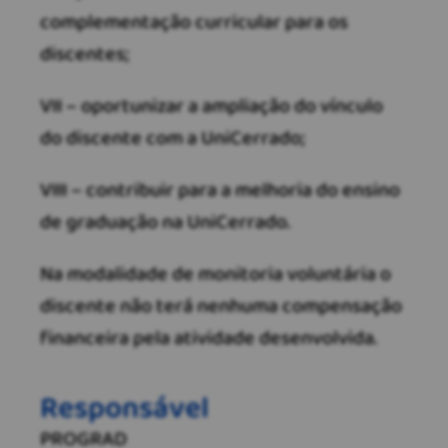
complementação curricular para os
discentes;
VII – oportunizar a ampliação do vínculo
do discente com a UniCerrado;
VIII – contribuir para a melhoria do ensino
de graduação na UniCerrado.
Na modalidade de monitoria voluntária o
discente não terá nenhuma compensação
financeira pela atividade desenvolvida.
Responsável
PROGRAD