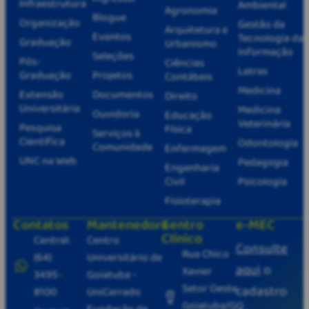
Infraestrutura
Ambiental
Agronomia
Blogue
Organização
Gestão da
Arquitetura e
Eventos
Tecnologia da
Graduação
Urbanismo
Informação
Seleções
Pós-
Ciências
Letras
Graduação
Projetos
Contábeis
Medicina
Extensão
Documentos
Direito
Universitária
Medicina
Ouvidoria
Educação
Veterinária
Pesquisa
Física
Serviços à
Científica
Odontologia
Comunidade
Enfermagem
UNC na Web
Pedagogia
Engenharia
Civil
Psicologia
Fisioterapia
Contatos
Mantenedora
Centro
e-MEC
Clínico
Central:
Centro
Consulte
Rua Chico
(64)
Universitário de
aqui
o
Xavier
3495-
Goiatuba -
Setor Oeste
cadastro
8100
UniCerrado
Goiatuba/GO