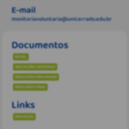
E-mail
monitoriavoluntaria@unicerrado.edu.br
Documentos
EDITAL
INSCRIÇÕES DEFERIDAS
RESULTADO PRELIMINAR
RESULTADO FINAL
Links
INSCRIÇÃO