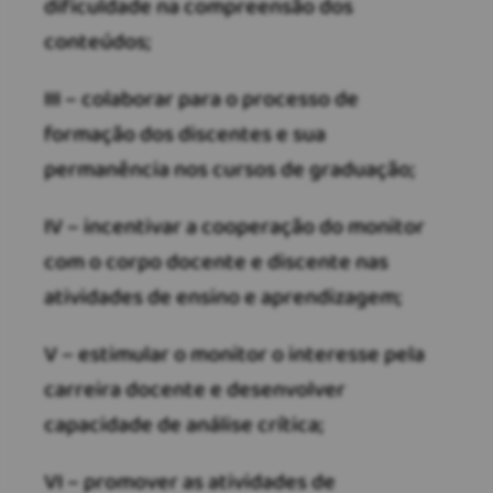
dificuldade na compreensão dos
conteúdos;
III – colaborar para o processo de
formação dos discentes e sua
permanência nos cursos de graduação;
IV – incentivar a cooperação do monitor
com o corpo docente e discente nas
atividades de ensino e aprendizagem;
V – estimular o monitor o interesse pela
carreira docente e desenvolver
capacidade de análise crítica;
VI – promover as atividades de