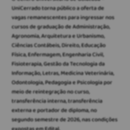
UniCerrado torna público a oferta de
vagas remanescentes para ingressar nos
cursos de graduação de Administração,
Agronomia, Arquitetura e Urbanismo,
Ciências Contábeis, Direito, Educação
Física, Enfermagem, Engenharia Civil,
Fisioterapia, Gestão da Tecnologia da
Informação, Letras, Medicina Veterinária,
Odontologia, Pedagogia e Psicologia por
meio de reintegração no curso,
transferência interna, transferência
externa e portador de diploma, no
segundo semestre de 2026, nas condições
expostas em Edital.