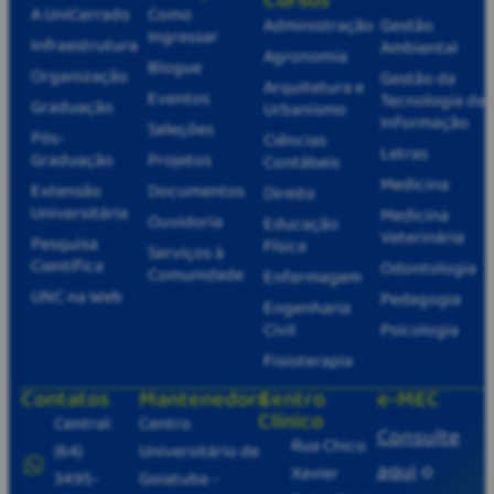
A UniCerrado
Como
Administração
Gestão
Ingressar
Infraestrutura
Ambiental
Agronomia
Blogue
Organização
Gestão da
Arquitetura e
Eventos
Tecnologia da
Graduação
Urbanismo
Informação
Seleções
Pós-
Ciências
Letras
Graduação
Projetos
Contábeis
Medicina
Extensão
Documentos
Direito
Universitária
Medicina
Ouvidoria
Educação
Veterinária
Pesquisa
Física
Serviços à
Científica
Odontologia
Comunidade
Enfermagem
UNC na Web
Pedagogia
Engenharia
Civil
Psicologia
Fisioterapia
Contatos
Mantenedora
Centro
e-MEC
Clínico
Central:
Centro
Consulte
Rua Chico
(64)
Universitário de
aqui
o
Xavier
3495-
Goiatuba -