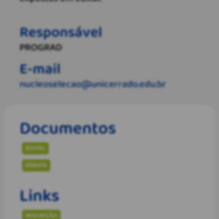
Responsável
PROGRAD
E-mail
nucleoselecao@unicerrado.edu.br
Documentos
EDITAL
ERRATA
Links
INSCRIÇÃO