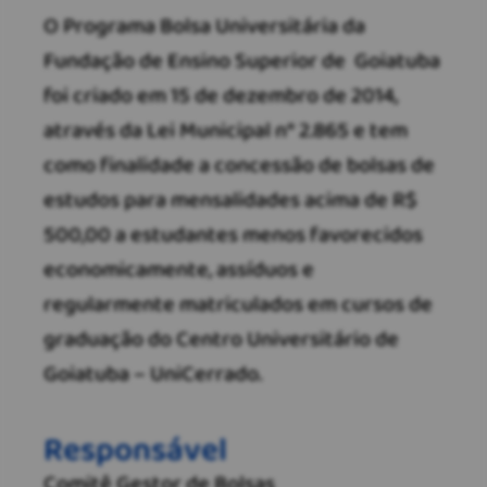
O Programa Bolsa Universitária da
Fundação de Ensino Superior de Goiatuba
foi criado em 15 de dezembro de 2014,
através da Lei Municipal n° 2.865 e tem
como finalidade a concessão de bolsas de
estudos para mensalidades acima de R$
500,00 a estudantes menos favorecidos
economicamente, assíduos e
regularmente matriculados em cursos de
graduação do Centro Universitário de
Goiatuba – UniCerrado.
Responsável
Comitê Gestor de Bolsas