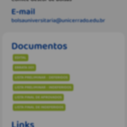
E-mail
bolsauniversitaria@unicerrado.edu.br
Documentos
EDITAL
ERRATA 001
LISTA PRELIMINAR - DEFERIDOS
LISTA PRELIMINAR - INDEFERIDOS
LISTA FINAL DE APROVADOS
LISTA FINAL DE INDEFERIDOS
Links