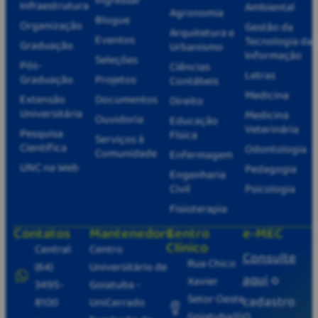
Ingressar
Infraestrutura
Ambiental
Agronomia
Blogue
Organização
Gestão da
Arquitetura e
Eventos
Tecnologia da
Graduação
Urbanismo
Informação
Seleções
Pós-
Ciências
Letras
Graduação
Projetos
Contábeis
Medicina
Extensão
Documentos
Direito
Universitária
Medicina
Ouvidoria
Educação
Veterinária
Pesquisa
Física
Serviços à
Científica
Odontologia
Comunidade
Enfermagem
UNC na Web
Pedagogia
Engenharia
Civil
Psicologia
Fisioterapia
Contatos
Mantenedora
Centro
e-MEC
Clínico
Central:
Centro
Consulte
Rua Chico
(64)
Universitário de
aqui
o
Xavier
3495-
Goiatuba -
Setor Oeste
cadastro
8100
UniCerrado
Goiatuba/GO