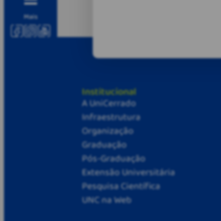
Mais
Institucional
A UniCerrado
Infraestrutura
Organização
Graduação
Pós-Graduação
Extensão Universitária
Pesquisa Científica
UNC na Web