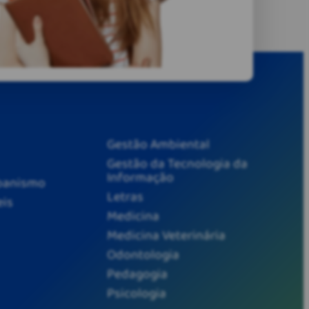
Gestão Ambiental
Gestão da Tecnologia da
Informação
rbanismo
Letras
eis
Medicina
Medicina Veterinária
Odontologia
Pedagogia
Psicologia