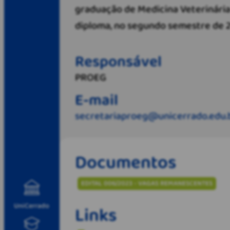
graduação de Medicina Veterinária 
diploma, no segundo semestre de 2
Responsável
PROEG
E-mail
secretariaproeg@unicerrado.edu.
Documentos
EDITAL 006/2023 - VAGAS REMANESCENTES
UniCerrado
Links