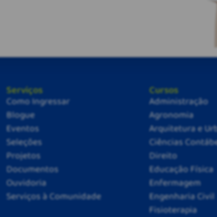
Serviços
Cursos
Como Ingressar
Administração
Blogue
Agronomia
Eventos
Arquitetura e U
Seleções
Ciências Contáb
Projetos
Direito
Documentos
Educação Física
Ouvidoria
Enfermagem
Serviços à Comunidade
Engenharia Civil
Fisioterapia