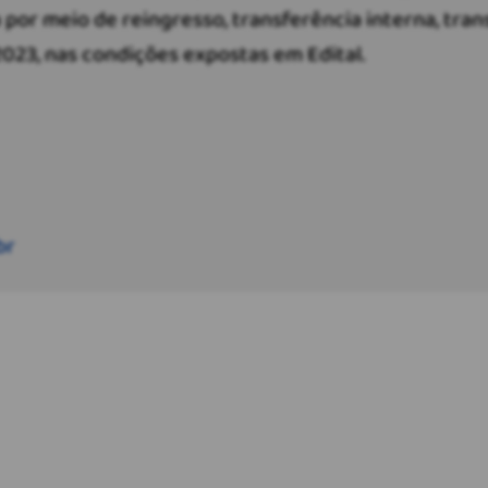
por meio de reingresso, transferência interna, tra
023, nas condições expostas em Edital.
br