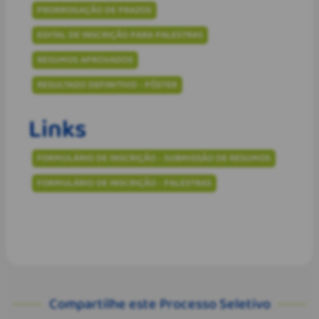
PRORROGAÇÃO DE PRAZOS
EDITAL DE INSCRIÇÃO PARA PALESTRAS
RESUMOS APROVADOS
RESULTADO DEFINITIVO - PÔSTER
Links
FORMULÁRIO DE INSCRIÇÃO - SUBMISSÃO DE RESUMOS
FORMULÁRIO DE INSCRIÇÃO - PALESTRAS
Compartilhe este Processo Seletivo