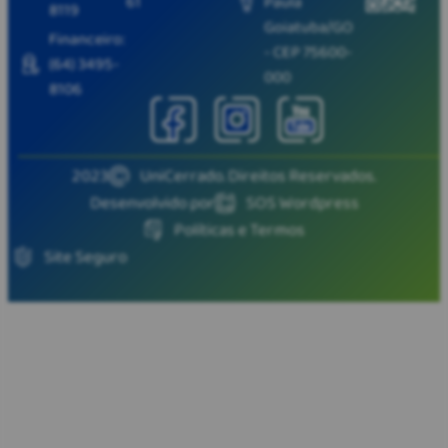
61
Paula
8119
Goiatuba/GO
Financeiro:
- CEP 75600-
(64) 3495-
000
8106
2023
UniCerrado. Direitos Reservados.
Desenvolvido por
SOS Wordpress
Políticas e Termos
Site Seguro