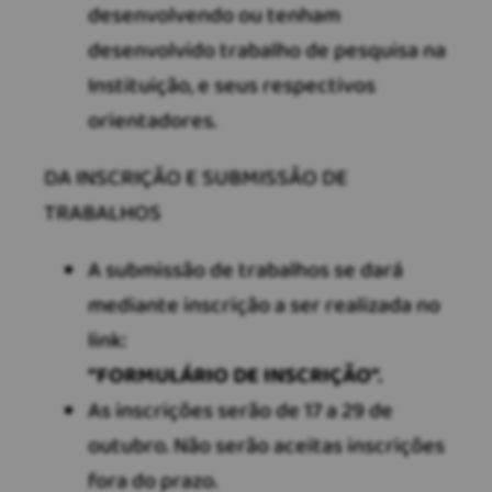
desenvolvendo ou tenham
desenvolvido trabalho de pesquisa na
Instituição, e seus respectivos
orientadores.
DA INSCRIÇÃO E SUBMISSÃO DE
TRABALHOS
A submissão de trabalhos se dará
mediante inscrição a ser realizada no
link:
“FORMULÁRIO DE INSCRIÇÃO”.
As inscrições serão de 17 a 29 de
outubro. Não serão aceitas inscrições
fora do prazo.