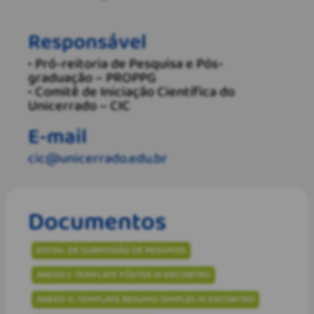
Responsável
• Pró-reitoria de Pesquisa e Pós-
graduação – PROPPG
• Comitê de Iniciação Científica do
Unicerrado – CIC
E-mail
cic@unicerrado.edu.br
Documentos
EDITAL DE SUBMISSÃO DE RESUMOS
ANEXO I: TEMPLATE PÔSTER III ENCONTRO
ANEXO II: TEMPLATE RESUMO SIMPLES III ENCONTRO