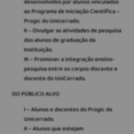
desenvolvidos por alunos vinculados
ao Programa de Iniciação Científica –
Progic do Unicerrado.
II – Divulgar as atividades de pesquisa
dos alunos de graduação da
Instituição.
III – Promover a integração ensino-
pesquisa entre os corpos discente e
docente do UniCerrado.
DO PÚBLICO ALVO
I – Alunos e docentes do Progic da
Unicerrado.
II – Alunos que estejam