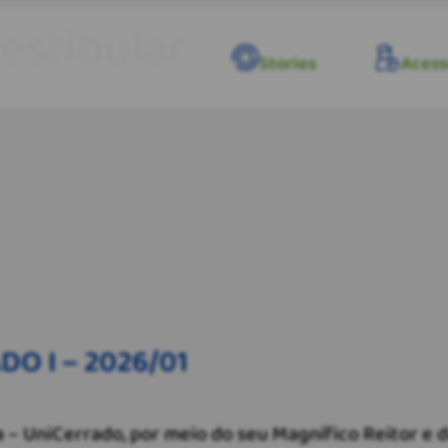
estibular
Festa Junina
Stories
Acess
ENDADO I – 2026/01
O I – 2026/01
 – UniCerrado, por meio do seu Magnífico Reitor e 