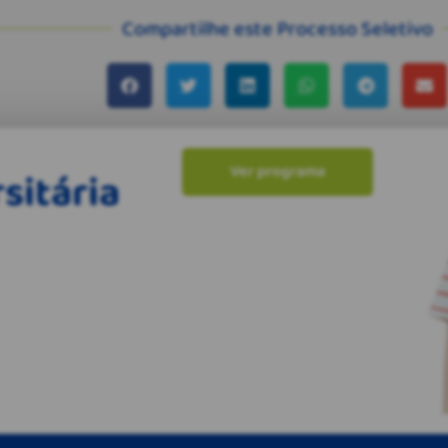
Compartilhe este Processo Seletivo
Ver programa
sitária