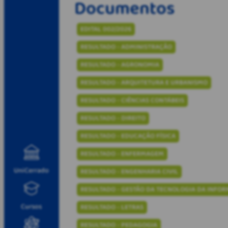
Documentos
EDITAL 002/2026
RESULTADO - ADMINISTRAÇÃO
RESULTADO - AGRONOMIA
RESULTADO - ARQUITETURA E URBANISMO
RESULTADO - CIÊNCIAS CONTÁBEIS
RESULTADO - DIREITO
RESULTADO - EDUCAÇÃO FÍSICA
RESULTADO - ENFERMAGEM
UniCerrado
RESULTADO - ENGENHARIA CIVIL
RESULTADO - GESTÃO DA TECNOLOGIA DA INFO
Cursos
RESULTADO - LETRAS
RESULTADO - PEDAGOGIA