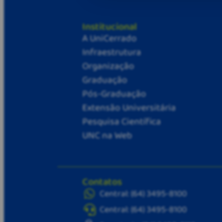
Institucional
A UniCerrado
Infraestrutura
Organização
Graduação
Pós-Graduação
Extensão Universitária
Pesquisa Científica
UNC na Web
Contatos
Central: (64) 3495-8100
Central: (64) 3495-8100