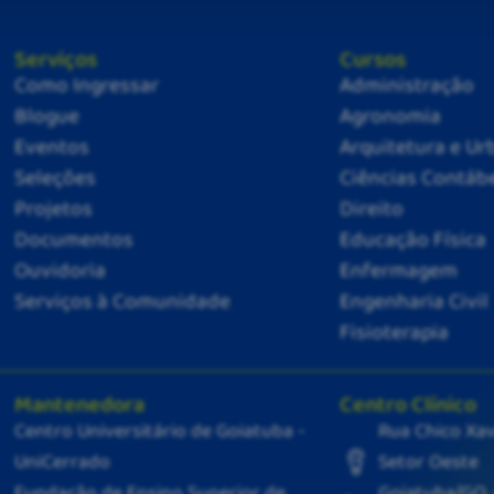
Serviços
Cursos
Como Ingressar
Administração
Blogue
Agronomia
Eventos
Arquitetura e U
Seleções
Ciências Contáb
Projetos
Direito
Documentos
Educação Física
Ouvidoria
Enfermagem
Serviços à Comunidade
Engenharia Civil
Fisioterapia
Mantenedora
Centro Clínico
Centro Universitário de Goiatuba -
Rua Chico Xav
UniCerrado
Setor Oeste
Fundação de Ensino Superior de
Goiatuba/GO 