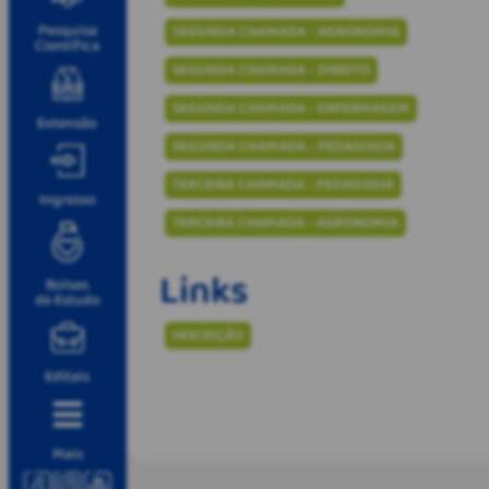
Pesquisa
SEGUNDA CHAMADA - AGRONOMIA
Científica
SEGUNDA CHAMADA - DIREITO
SEGUNDA CHAMADA - ENFERMAGEM
Extensão
SEGUNDA CHAMADA - PEDAGOGIA
TERCEIRA CHAMADA - PEDAGOGIA
Ingresso
TERCEIRA CHAMADA - AGRONOMIA
Links
Bolsas
de Estudo
INSCRIÇÃO
Editais
Mais