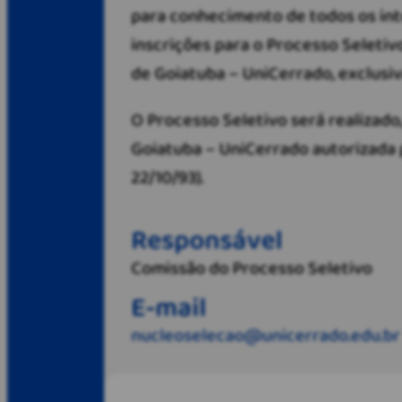
para conhecimento de todos os inte
inscrições para o Processo Seleti
de Goiatuba – UniCerrado, exclusiv
O Processo Seletivo será realizad
Goiatuba – UniCerrado autorizada p
22/10/93).
Responsável
Comissão do Processo Seletivo
E-mail
nucleoselecao@unicerrado.edu.br