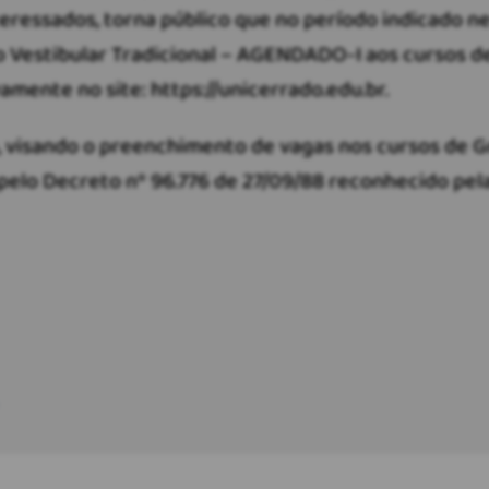
ressados, torna público que no período indicado nes
vo Vestibular Tradicional – AGENDADO-I aos cursos d
amente no site: https://unicerrado.edu.br.
o, visando o preenchimento de vagas nos cursos de 
elo Decreto nº 96.776 de 27/09/88 reconhecido pela P