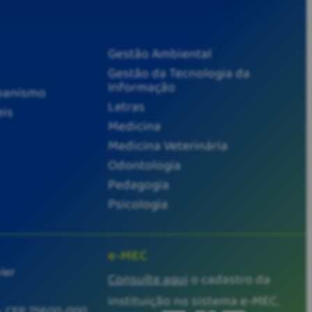
Gestão Ambiental
Gestão da Tecnologia da
Informação
rbanismo
Letras
eis
Medicina
Medicina Veterinária
Odontologia
Pedagogia
Psicologia
e-MEC
ier
Consulte aqui
o cadastro da
instituição no sistema e-MEC.
- CEP 75600-000